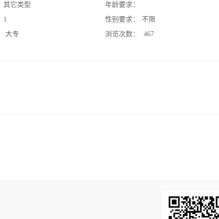
：
其它类型
年龄要求：
：
1
性别要求：
不限
：
大专
浏览次数：
467